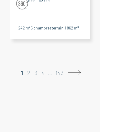
RÉF. 018729
242 m²
5
chambres
terrain 1 862 m²
1
2
3
4
...
143