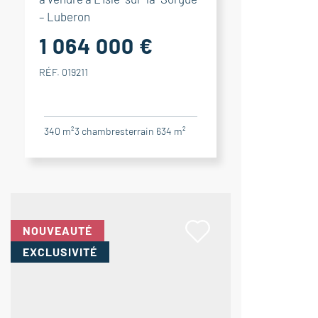
– Luberon
1 064 000 €
RÉF. 019211
340 m²
3
chambres
terrain 634 m²
NOUVEAUTÉ
EXCLUSIVITÉ