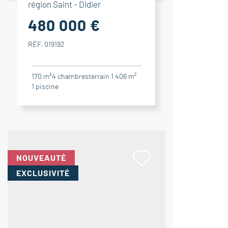
région Saint - Didier
480 000 €
RÉF. 019192
170 m²
4
chambres
terrain 1 406 m²
1
piscine
NOUVEAUTÉ
EXCLUSIVITÉ