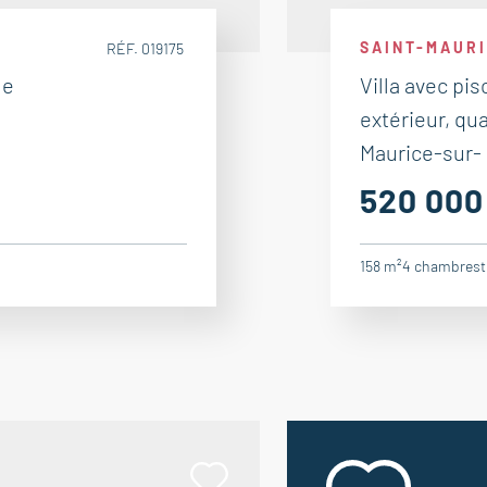
SAINT-MAUR
RÉF. 019175
ue
Villa avec pis
extérieur, qua
Maurice-sur-
520 000
158 m²
4
chambres