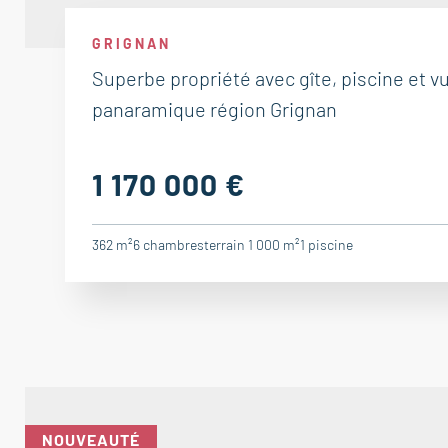
GRIGNAN
Superbe propriété avec gîte, piscine et v
panaramique région Grignan
1 170 000 €
362 m²
6
chambres
terrain 1 000 m²
1
piscine
NOUVEAUTÉ