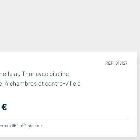
RÉF. 019127
nnelle au Thor avec piscine,
, 4 chambres et centre-ville à
 €
terrain 964 m²
1
piscine