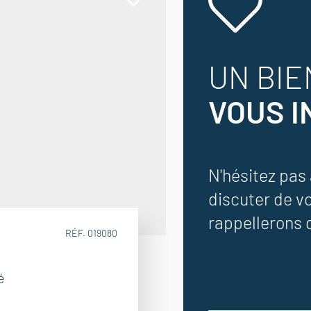
UN BIE
VOUS 
N'hésitez pas
discuter de v
rappellerons d
RÉF. 019080
é