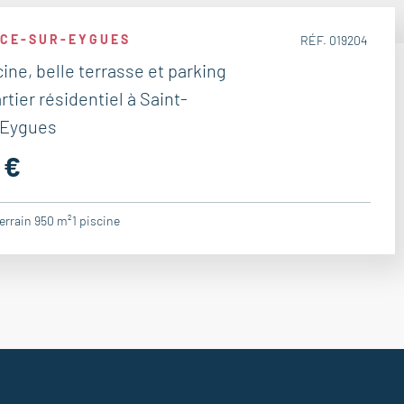
ICE-SUR-EYGUES
RÉF. 019204
cine, belle terrasse et parking
rtier résidentiel à Saint-
 Eygues
 €
terrain 950 m²
1
piscine