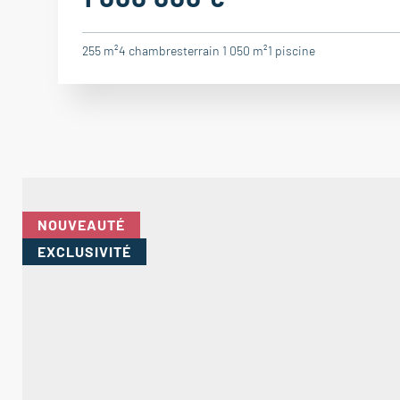
255 m²
4
chambres
terrain 1 050 m²
1
piscine
NOUVEAUTÉ
EXCLUSIVITÉ