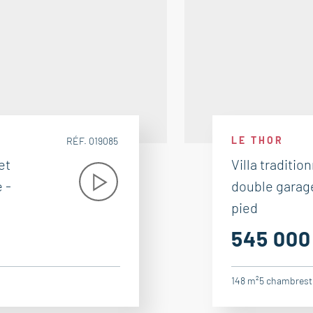
LE THOR
RÉF. 019085
et
Villa traditio
 -
double garage
pied
545 000
148 m²
5
chambres