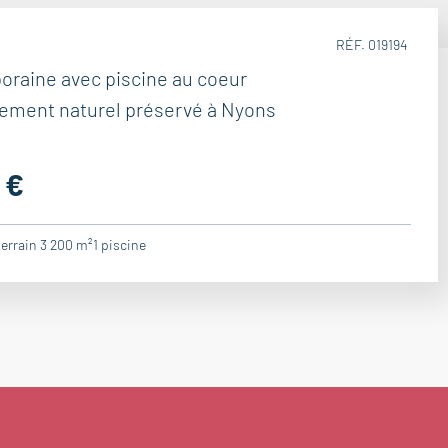
RÉF. 019194
oraine avec piscine au coeur
nement naturel préservé à Nyons
 €
terrain 3 200 m²
1
piscine