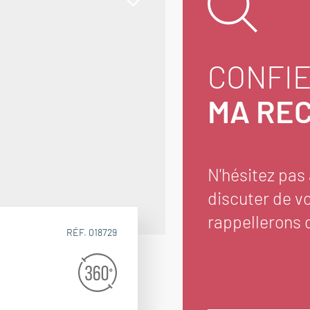
CONFI
MA RE
N'hésitez pas
discuter de v
rappellerons d
RÉF. 018729