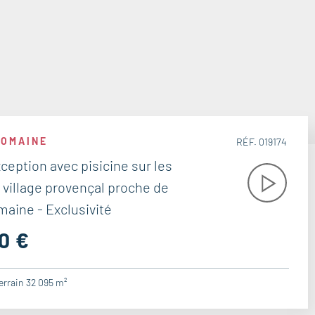
ROMAINE
RÉF. 019174
xception avec pisicine sur les
 village provençal proche de
aine - Exclusivité
0 €
errain 32 095 m²