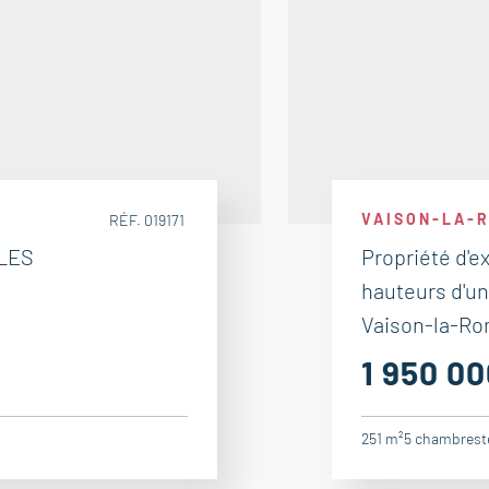
VAISON-LA-
RÉF. 019171
OLES
Propriété d'e
hauteurs d'un
Vaison-la-Rom
1 950 00
251 m²
5
chambres
t