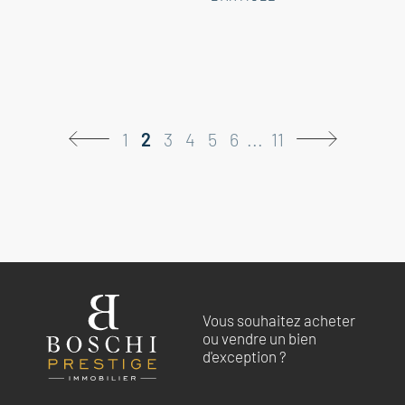
1
2
3
4
5
6
...
11
Vous souhaitez acheter
ou vendre un bien
d'exception ?