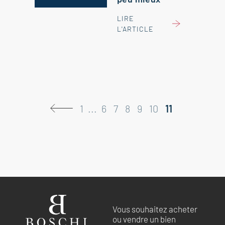
LIRE
L'ARTICLE
1
...
6
7
8
9
10
11
Vous souhaitez acheter
ou vendre un bien